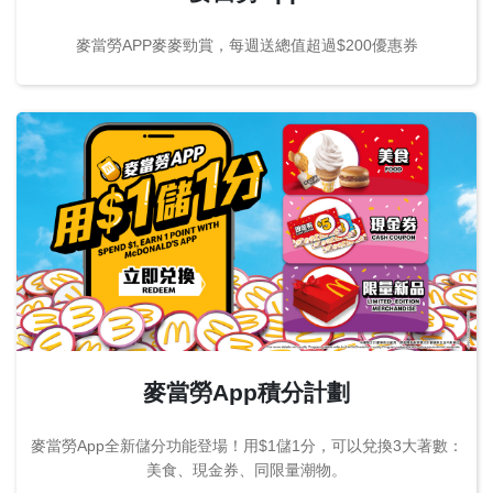
麥當勞APP麥麥勁賞，每週送總值超過$200優惠券
麥當勞App積分計劃
麥當勞App全新儲分功能登場！用$1儲1分，可以兌換3大著數：
美食、現金券、同限量潮物。