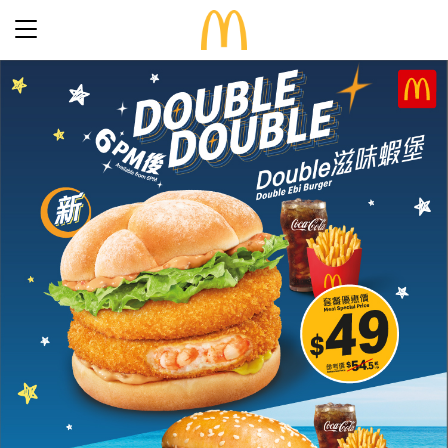
最新優惠
食得滋味
完整菜單
生日派對
期間限定
關於麥當勞
食品知多點
歷史
早餐「滋」多點
常見問題
餐廳設計
24小時麥麥送
麥當勞親子會®
搜尋
屢獲殊榮
餐廳地址
訊息發布
語言
企業責任
加入我們