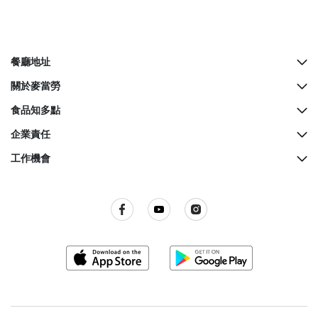
餐廳地址
所有餐廳地址
關於麥當勞
McCafé櫃檯地址
歷史
食品知多點
餐廳設計
營養資料
企業責任
生日派對
麥當勞奇趣百科
綠色營運
工作機會
麥當勞親子會
品質承諾
關懷社群
所有職位空缺
屢獲殊榮
餐廳衞生標準
訊息發布