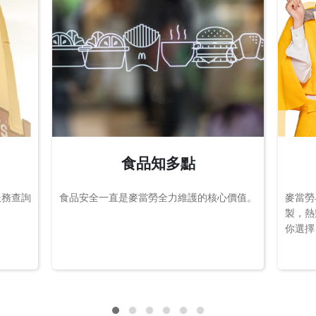
食品知多點
服務查詢
食品安全一直是麥當勞全力維護的核心價值。
麥當勞
製，熱
你選擇